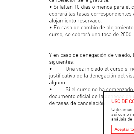
cancelación será gratuita.
• Si faltan 10 días o menos para el 
cobrará las tasas correspondientes
alojamiento reservado.
• En caso de cambio de alojamiento
curso, se cobrará una tasa de 200€.
Y en caso de denegación de visado, 
siguientes:
• Una vez iniciado el curso si n
justificativo de la denegación del vi
alguno.
• Si el curso no ha comenzado y 
documento oficial de la denegación d
USO DE C
de tasas de cancelación.
Utilizamos 
así como mo
análisis de
Aceptar t