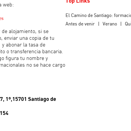
Top Links
na web:
El Camino de Santiago: formaci
es
Antes de venir
|
Verano
|
Qu
 de alojamiento, si se
o, enviar una copia de tu
 y abonar la tasa de
ito o transferencia bancaria.
go figura tu nombre y
rnacionales no se hace cargo
 7, 1º,15701 Santiago de
1154