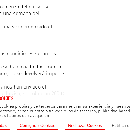
comienzo del curso, se
 a una semana del
, una vez comenzado el
las condiciones serán las
o se ha enviado documento
sado, no se devolverá importe
nos han enviado el
e la visa, se cobrarán 200 €
OOKIES
cookies propias y de terceros para mejorar su experiencia y nuestros
strarle, desde nuestro sitio web o los de terceros, publicidad basad
 sus hábitos de navegación.
odas
Configurar Cookies
Rechazar Cookies
Política 