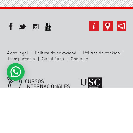
Aviso legal
|
Política de privacidad
|
Política de cookies
|
Transparencia
|
Canal ético
|
Contacto
Avda. das Ciencias 3, chalet 2 · Campus Vida | 15782
Santiago de Compostela
Tel:
+34 881 814 423
|
cursos.internacionales@usc.es